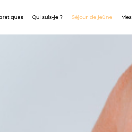
pratiques
Qui suis-je ?
Séjour de jeûne
Mes 