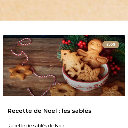
P
P
P
P
a
a
a
a
BLOG
g
g
g
g
e
e
e
e
Recette de Noel : les sablés
Recette de sablés de Noel