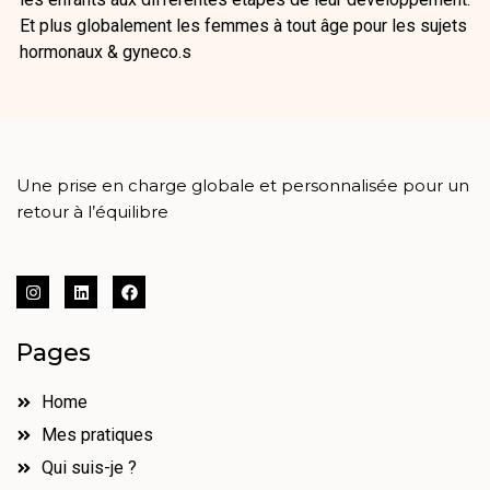
Et plus globalement les femmes à tout âge pour les sujets
hormonaux & gyneco.s
Une prise en charge globale et personnalisée pour un
retour à l’équilibre
I
L
F
n
i
a
s
n
c
t
k
e
Pages
a
e
b
g
d
o
r
i
o
a
n
k
Home
m
Mes pratiques
Qui suis-je ?